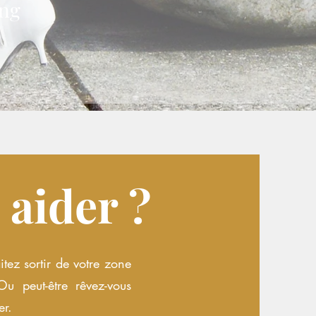
ing
aider ?
tez sortir de votre zone
Ou peut-être rêvez-vous
er.