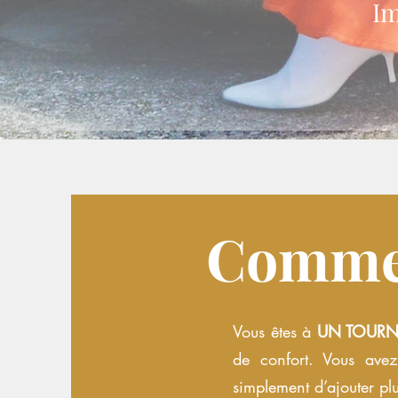
Im
Commen
Vous êtes à
UN TOUR
de confort. Vous ave
simplement d’ajouter plu